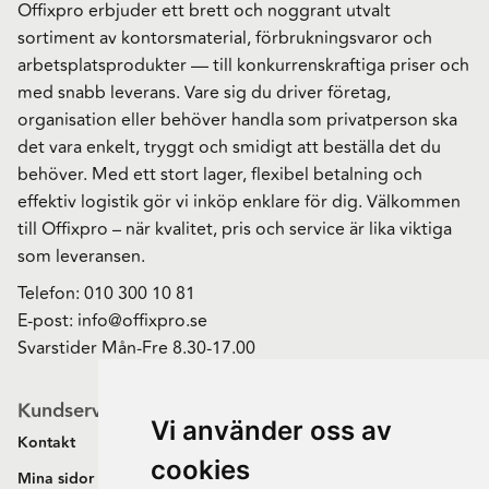
Offixpro erbjuder ett brett och noggrant utvalt
sortiment av kontorsmaterial, förbrukningsvaror och
arbetsplatsprodukter — till konkurrenskraftiga priser och
med snabb leverans. Vare sig du driver företag,
organisation eller behöver handla som privatperson ska
det vara enkelt, tryggt och smidigt att beställa det du
behöver. Med ett stort lager, flexibel betalning och
effektiv logistik gör vi inköp enklare för dig. Välkommen
till Offixpro – när kvalitet, pris och service är lika viktiga
som leveransen.
Telefon:
010 300 10 81
E-post:
info@offixpro.se
Svarstider Mån-Fre 8.30-17.00
Kundservice
Vi använder oss av
Kontakt
cookies
Mina sidor