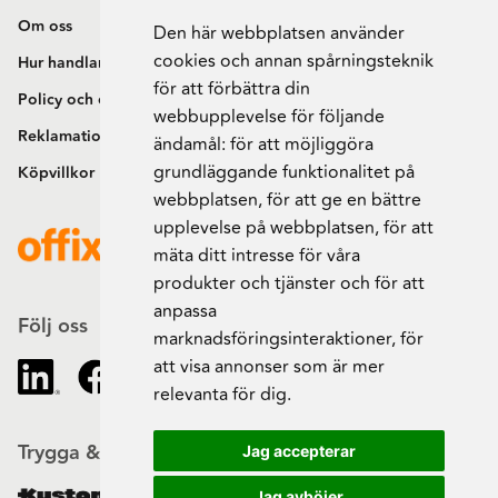
Om oss
Den här webbplatsen använder
cookies och annan spårningsteknik
Hur handlar jag?
för att förbättra din
Policy och cookies
webbupplevelse för följande
Reklamation och retur
ändamål:
för att möjliggöra
grundläggande funktionalitet på
Köpvillkor
webbplatsen
,
för att ge en bättre
upplevelse på webbplatsen
,
för att
mäta ditt intresse för våra
produkter och tjänster och för att
anpassa
Följ oss
marknadsföringsinteraktioner
,
för
att visa annonser som är mer
relevanta för dig
.
Trygga & säkra beställningar
Jag accepterar
Jag avböjer