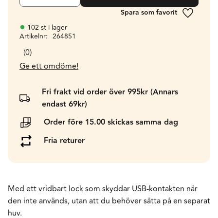
Lägg till 
102 st i lager
Artikelnr
264851
0
Ge ett omdöme!
Fri frakt vid order över 995kr (Annars
endast 69kr)
Order före 15.00 skickas samma dag
Fria returer
Med ett vridbart lock som skyddar USB-kontakten när
den inte används, utan att du behöver sätta på en separat
huv.