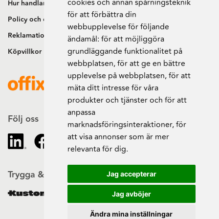
cookies och annan spårningsteknik
Hur handlar jag?
för att förbättra din
Policy och cookies
webbupplevelse för följande
Reklamation och retur
ändamål:
för att möjliggöra
grundläggande funktionalitet på
Köpvillkor
webbplatsen
,
för att ge en bättre
upplevelse på webbplatsen
,
för att
mäta ditt intresse för våra
produkter och tjänster och för att
anpassa
Följ oss
marknadsföringsinteraktioner
,
för
att visa annonser som är mer
relevanta för dig
.
Trygga & säkra beställningar
Jag accepterar
Jag avböjer
Ändra mina inställningar