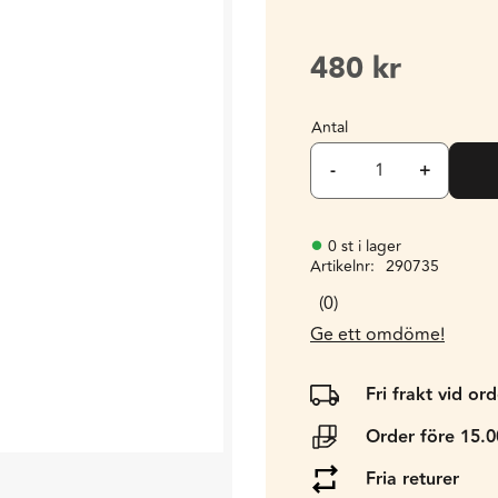
480
kr
Antal
-
+
0 st i lager
Artikelnr
290735
0
Ge ett omdöme!
Fri frakt vid or
Order före 15.
Fria returer