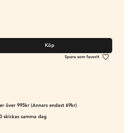
Köp
Lägg till i fa
der över 995kr (Annars endast 69kr)
00 skickas samma dag