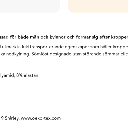
ssad för både män och kvinnor och formar sig efter kroppe
ed utmärkta fukttransporterande egenskaper som håller kroppen
dvika nedkylning. Sömlöst designade utan störande sömmar eller
lyamid, 8% elastan
19 Shirley. www.oeko-tex.com