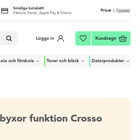
Smidiga betalsätt
Privat
Företag
Faktura, Swish, Apple Pay & Klarna
Kundvagn
Logga in
Favoriter
ola och förskola
Toner och bläck
Datorprodukter
sbyxor funktion Crosso