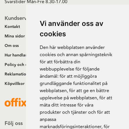
Svarstider Mån-Fre 8.30-17.00
Kundservice
Vi använder oss av
Kontakt
cookies
Mina sidor
Om oss
Den här webbplatsen använder
cookies och annan spårningsteknik
Hur handlar jag?
för att förbättra din
Policy och cookies
webbupplevelse för följande
Reklamation och retur
ändamål:
för att möjliggöra
grundläggande funktionalitet på
Köpvillkor
webbplatsen
,
för att ge en bättre
upplevelse på webbplatsen
,
för att
mäta ditt intresse för våra
produkter och tjänster och för att
anpassa
Följ oss
marknadsföringsinteraktioner
,
för