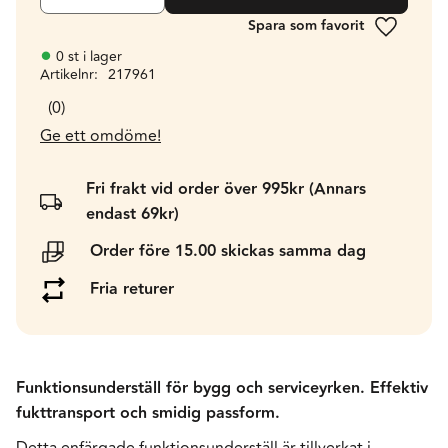
Lägg till 
0 st i lager
Artikelnr
217961
0
Ge ett omdöme!
Fri frakt vid order över 995kr (Annars
endast 69kr)
Order före 15.00 skickas samma dag
Fria returer
Funktionsunderställ för bygg och serviceyrken. Effektiv
fukttransport och smidig passform.
Detta enfärgade funktionsunderställ är tillverkat i