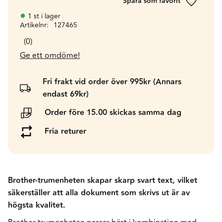
Lägg till 
1 st i lager
Artikelnr
127465
0
Ge ett omdöme!
Fri frakt vid order över 995kr (Annars
endast 69kr)
Order före 15.00 skickas samma dag
Fria returer
Brother-trumenheten skapar skarp svart text, vilket
säkerställer att alla dokument som skrivs ut är av
högsta kvalitet.