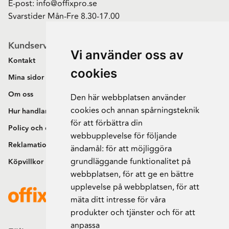
E-post:
info@offixpro.se
Svarstider Mån-Fre 8.30-17.00
Kundservice
Vi använder oss av
Kontakt
cookies
Mina sidor
Om oss
Den här webbplatsen använder
cookies och annan spårningsteknik
Hur handlar jag?
för att förbättra din
Policy och cookies
webbupplevelse för följande
Reklamation och retur
ändamål:
för att möjliggöra
grundläggande funktionalitet på
Köpvillkor
webbplatsen
,
för att ge en bättre
upplevelse på webbplatsen
,
för att
mäta ditt intresse för våra
produkter och tjänster och för att
anpassa