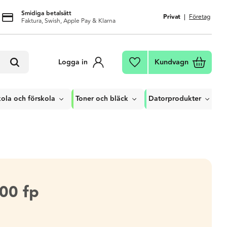
Smidiga betalsätt
Privat
Företag
Faktura, Swish, Apple Pay & Klarna
Kundvagn
Logga in
Favoriter
ola och förskola
Toner och bläck
Datorprodukter
100 fp