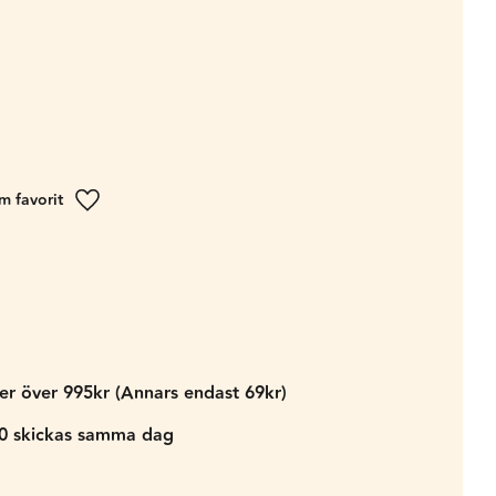
Lägg till i favoriter
der över 995kr (Annars endast 69kr)
00 skickas samma dag