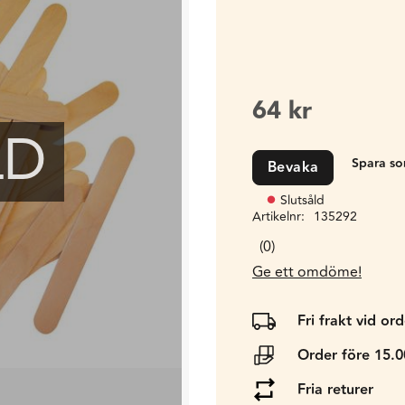
64
kr
LD
Bevaka
Slutsåld
Artikelnr
135292
0
Ge ett omdöme!
Fri frakt vid or
Order före 15.
Fria returer