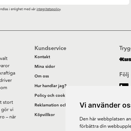
ndlas i enlighet med vår
integritetspolicy
.
Kundservice
Tryg
Kontakt
valt
varor
Mina sidor
kraftiga
Följ
Om oss
driver
Hur handlar jag?
 som
h
Policy och cookies
t stort
Vi använder os
Reklamation och retur
 gör vi
Köpvillkor
ro – när
Den här webbplatsen anv
förbättra din webbupple