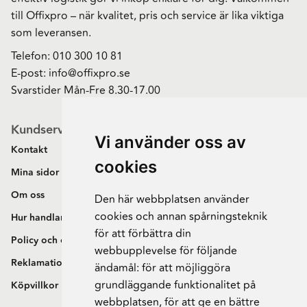
till Offixpro – när kvalitet, pris och service är lika viktiga
som leveransen.
Telefon:
010 300 10 81
E-post:
info@offixpro.se
Svarstider Mån-Fre 8.30-17.00
Kundservice
Vi använder oss av
Kontakt
cookies
Mina sidor
Om oss
Den här webbplatsen använder
cookies och annan spårningsteknik
Hur handlar jag?
för att förbättra din
Policy och cookies
webbupplevelse för följande
Reklamation och retur
ändamål:
för att möjliggöra
grundläggande funktionalitet på
Köpvillkor
webbplatsen
,
för att ge en bättre