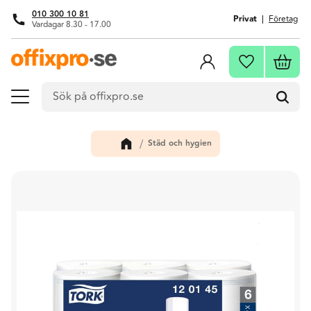
010 300 10 81
Privat
Företag
Vardagar 8.30 - 17.00
Meny
Kundva
Favoriter
Städ och hygien