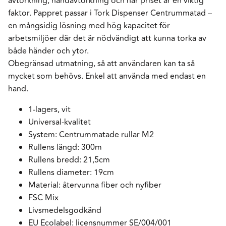
avtorkning, handavtorkning och när priset är en viktig
faktor. Pappret passar i Tork Dispenser Centrummatad –
en mångsidig lösning med hög kapacitet för
arbetsmiljöer där det är nödvändigt att kunna torka av
både händer och ytor.
Obegränsad utmatning, så att användaren kan ta så
mycket som behövs. Enkel att använda med endast en
hand.
1-lagers, vit
Universal-kvalitet
System: Centrummatade rullar M2
Rullens längd: 300m
Rullens bredd: 21,5cm
Rullens diameter: 19cm
Material: återvunna fiber och nyfiber
FSC Mix
Livsmedelsgodkänd
EU Ecolabel: licensnummer SE/004/001