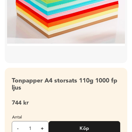
Tonpapper A4 storsats 110g 1000 fp
ljus
744
kr
Antal
-
+
Köp