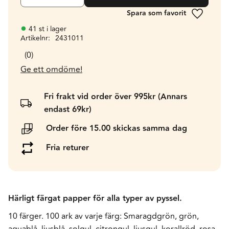
Lägg till 
41 st i lager
Artikelnr
2431011
0
Ge ett omdöme!
Fri frakt vid order över 995kr (Annars
endast 69kr)
Order före 15.00 skickas samma dag
Fria returer
Härligt färgat papper för alla typer av pyssel.
10 färger. 100 ark av varje färg: Smaragdgrön, grön,
aquablå, ljusblå, solgul, citrongul, ljusgul, korallröd, rosa,