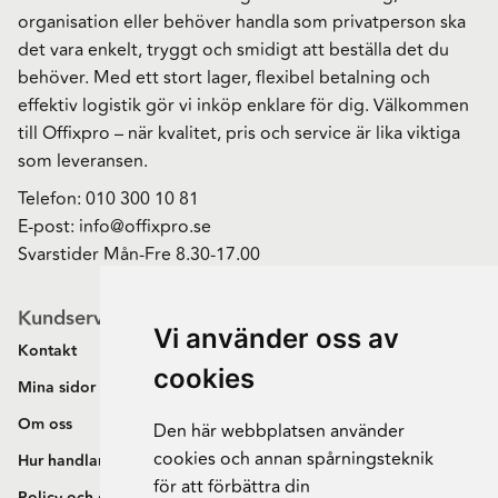
organisation eller behöver handla som privatperson ska
det vara enkelt, tryggt och smidigt att beställa det du
behöver. Med ett stort lager, flexibel betalning och
effektiv logistik gör vi inköp enklare för dig. Välkommen
till Offixpro – när kvalitet, pris och service är lika viktiga
som leveransen.
Telefon:
010 300 10 81
E-post:
info@offixpro.se
Svarstider Mån-Fre 8.30-17.00
Kundservice
Vi använder oss av
Kontakt
cookies
Mina sidor
Om oss
Den här webbplatsen använder
cookies och annan spårningsteknik
Hur handlar jag?
för att förbättra din