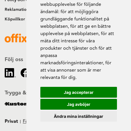
Policy och cookies
webbupplevelse för följande
Reklamation och retur
ändamål:
för att möjliggöra
grundläggande funktionalitet på
Köpvillkor
webbplatsen
,
för att ge en bättre
upplevelse på webbplatsen
,
för att
mäta ditt intresse för våra
produkter och tjänster och för att
anpassa
Följ oss
marknadsföringsinteraktioner
,
för
att visa annonser som är mer
relevanta för dig
.
Trygga & säkra beställningar
Jag accepterar
Jag avböjer
Ändra mina inställningar
Privat
Företag