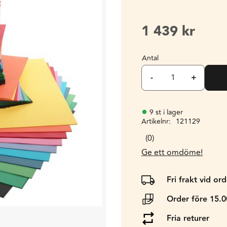
1 439
kr
Antal
-
+
9 st i lager
Artikelnr
121129
0
Ge ett omdöme!
Fri frakt vid or
Order före 15.
Fria returer