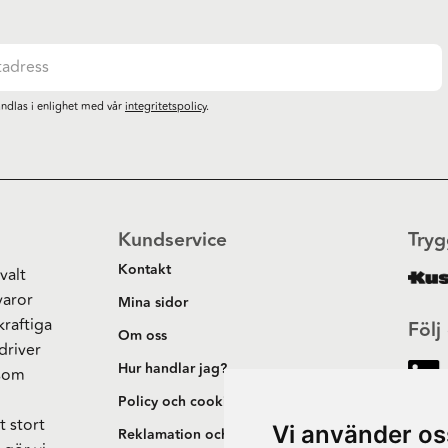
ndlas i enlighet med vår
integritetspolicy
.
Kundservice
Tryg
Kontakt
valt
varor
Mina sidor
kraftiga
Följ
Om oss
driver
Hur handlar jag?
 som
h
Policy och cookies
t stort
Vi använder os
Reklamation och retur