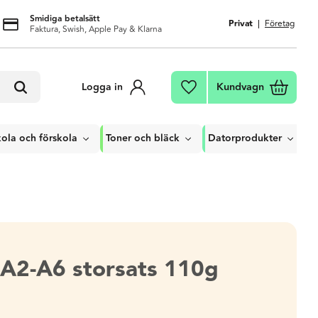
Smidiga betalsätt
Privat
Företag
Faktura, Swish, Apple Pay & Klarna
Kundvagn
Logga in
Favoriter
ola och förskola
Toner och bläck
Datorprodukter
A2-A6 storsats 110g