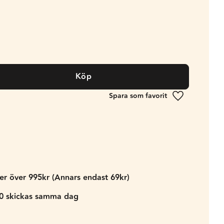
Köp
Lägg till i fa
der över 995kr (Annars endast 69kr)
00 skickas samma dag