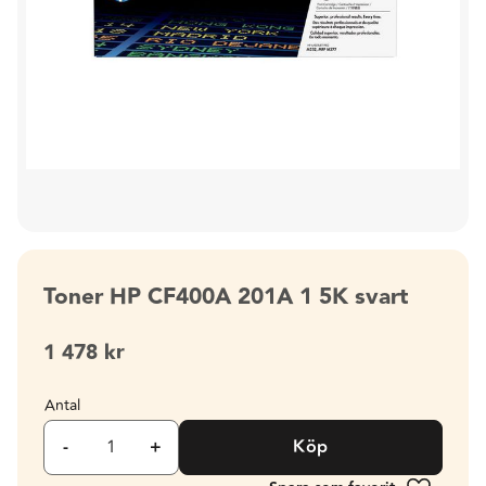
Toner HP CF400A 201A 1 5K svart
1 478
kr
Antal
-
+
Köp