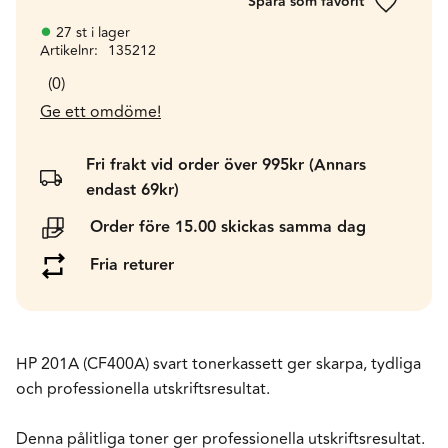
Lägg till 
27 st i lager
Artikelnr
135212
0
Ge ett omdöme!
Fri frakt vid order över 995kr (Annars
endast 69kr)
Order före 15.00 skickas samma dag
Fria returer
HP 201A (CF400A) svart tonerkassett ger skarpa, tydliga
och professionella utskriftsresultat.
Denna pålitliga toner ger professionella utskriftsresultat.