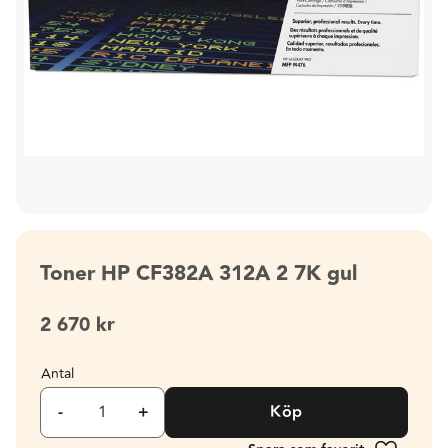
Toner HP CF382A 312A 2 7K gul
2 670
kr
Antal
-
+
Köp