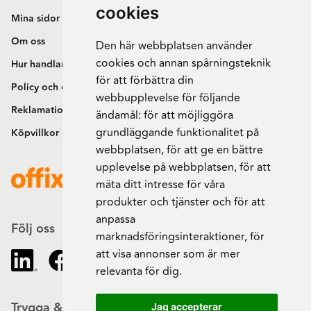
cookies
Mina sidor
Om oss
Den här webbplatsen använder
cookies och annan spårningsteknik
Hur handlar jag?
för att förbättra din
Policy och cookies
webbupplevelse för följande
Reklamation och retur
ändamål:
för att möjliggöra
grundläggande funktionalitet på
Köpvillkor
webbplatsen
,
för att ge en bättre
upplevelse på webbplatsen
,
för att
mäta ditt intresse för våra
produkter och tjänster och för att
anpassa
Följ oss
marknadsföringsinteraktioner
,
för
att visa annonser som är mer
relevanta för dig
.
Trygga & säkra beställningar
Jag accepterar