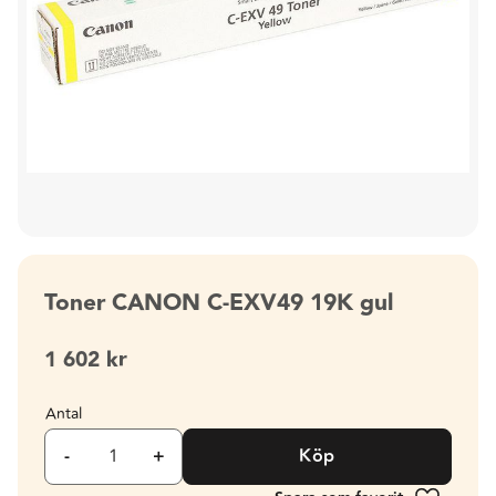
Toner CANON C-EXV49 19K gul
1 602
kr
Antal
-
+
Köp