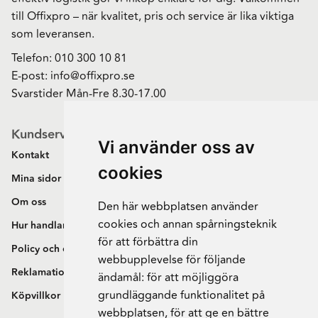
till Offixpro – när kvalitet, pris och service är lika viktiga
som leveransen.
Telefon:
010 300 10 81
E-post:
info@offixpro.se
Svarstider Mån-Fre 8.30-17.00
Kundservice
Vi använder oss av
Kontakt
cookies
Mina sidor
Om oss
Den här webbplatsen använder
cookies och annan spårningsteknik
Hur handlar jag?
för att förbättra din
Policy och cookies
webbupplevelse för följande
Reklamation och retur
ändamål:
för att möjliggöra
grundläggande funktionalitet på
Köpvillkor
webbplatsen
,
för att ge en bättre