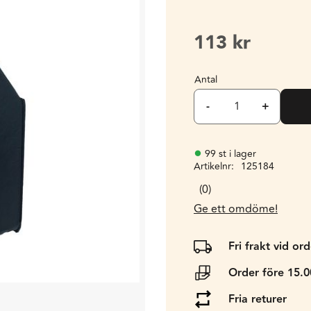
113
kr
Antal
-
+
99 st i lager
Artikelnr
125184
0
Ge ett omdöme!
Fri frakt vid or
Order före 15.
Fria returer