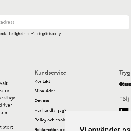
ndlas i enlighet med vår
integritetspolicy
.
Kundservice
Tryg
Kontakt
valt
varor
Mina sidor
kraftiga
Följ
Om oss
driver
Hur handlar jag?
 som
h
Policy och cookies
t stort
Vi använder os
Reklamation och retur