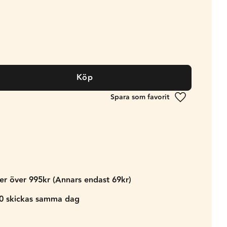
Köp
Lägg till i fa
der över 995kr (Annars endast 69kr)
00 skickas samma dag