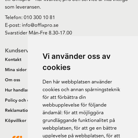
som leveransen.
Telefon:
010 300 10 81
E-post:
info@offixpro.se
Svarstider Mån-Fre 8.30-17.00
Kundservice
Vi använder oss av
Kontakt
cookies
Mina sidor
Om oss
Den här webbplatsen använder
cookies och annan spårningsteknik
Hur handlar jag?
för att förbättra din
Policy och cookies
webbupplevelse för följande
Reklamation och retur
ändamål:
för att möjliggöra
grundläggande funktionalitet på
Köpvillkor
webbplatsen
,
för att ge en bättre
upplevelse på webbplatsen
,
för att