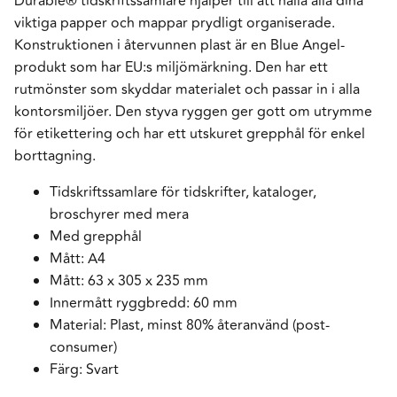
Durable® tidskriftssamlare hjälper till att hålla alla dina
viktiga papper och mappar prydligt organiserade.
Konstruktionen i återvunnen plast är en Blue Angel-
produkt som har EU:s miljömärkning. Den har ett
rutmönster som skyddar materialet och passar in i alla
kontorsmiljöer. Den styva ryggen ger gott om utrymme
för etikettering och har ett utskuret grepphål för enkel
borttagning.
Tidskriftssamlare för tidskrifter, kataloger,
broschyrer med mera
Med grepphål
Mått: A4
Mått: 63 x 305 x 235 mm
Innermått ryggbredd: 60 mm
Material: Plast, minst 80% återanvänd (post-
consumer)
Färg: Svart