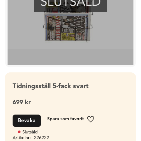
SLUTSÅLD
Tidningsställ 5-fack svart
699
kr
Bevaka
Lägg till i favoriter
Slutsåld
Artikelnr
226222