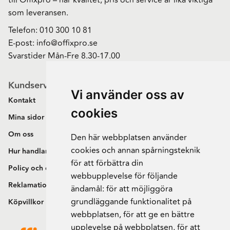
som leveransen.
Telefon:
010 300 10 81
E-post:
info@offixpro.se
Svarstider Mån-Fre 8.30-17.00
Kundservice
Vi använder oss av
Kontakt
cookies
Mina sidor
Om oss
Den här webbplatsen använder
cookies och annan spårningsteknik
Hur handlar jag?
för att förbättra din
Policy och cookies
webbupplevelse för följande
Reklamation och retur
ändamål:
för att möjliggöra
grundläggande funktionalitet på
Köpvillkor
webbplatsen
,
för att ge en bättre
upplevelse på webbplatsen
,
för att