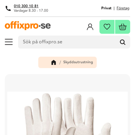
010 300 10 81
Privat
Företag
Vardagar 8.30 - 17.00
Meny
Kundva
Favoriter
Skyddsutrustning