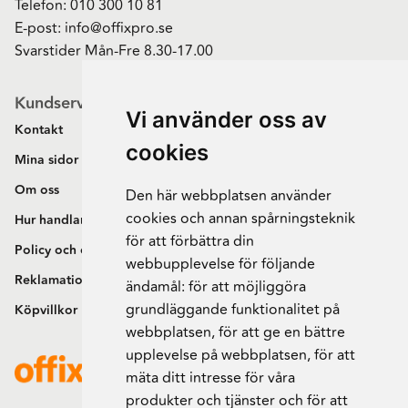
Telefon:
010 300 10 81
E-post:
info@offixpro.se
Svarstider Mån-Fre 8.30-17.00
Kundservice
Vi använder oss av
Kontakt
cookies
Mina sidor
Om oss
Den här webbplatsen använder
cookies och annan spårningsteknik
Hur handlar jag?
för att förbättra din
Policy och cookies
webbupplevelse för följande
Reklamation och retur
ändamål:
för att möjliggöra
grundläggande funktionalitet på
Köpvillkor
webbplatsen
,
för att ge en bättre
upplevelse på webbplatsen
,
för att
mäta ditt intresse för våra
produkter och tjänster och för att