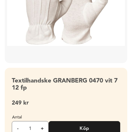
Textilhandske GRANBERG 0470 vit 7
12 fp
249
kr
Antal
-
+
Köp