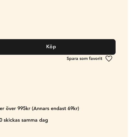
Köp
Lägg till i fa
der över 995kr (Annars endast 69kr)
00 skickas samma dag