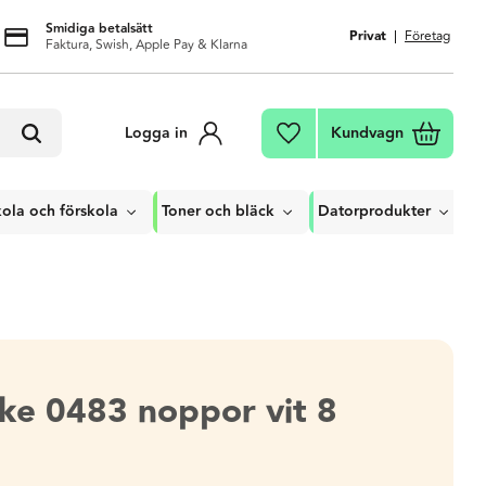
Smidiga betalsätt
Privat
Företag
Faktura, Swish, Apple Pay & Klarna
Kundvagn
Logga in
Favoriter
ola och förskola
Toner och bläck
Datorprodukter
ske 0483 noppor vit 8