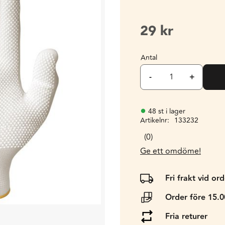
29
kr
Antal
-
+
48 st i lager
Artikelnr
133232
0
Ge ett omdöme!
Fri frakt vid or
Order före 15.
Fria returer