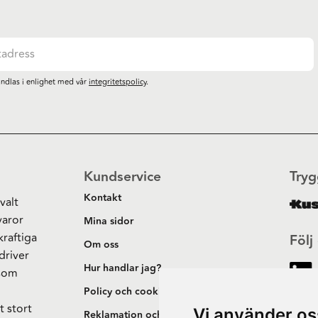
ndlas i enlighet med vår
integritetspolicy
.
Kundservice
Tryg
Kontakt
valt
varor
Mina sidor
kraftiga
Följ
Om oss
driver
Hur handlar jag?
 som
h
Policy och cookies
t stort
Vi använder os
Reklamation och retur