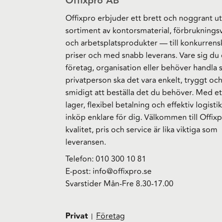
Offixpro AB
Offixpro erbjuder ett brett och noggrant ut
sortiment av kontorsmaterial, förbruknings
och arbetsplatsprodukter — till konkurrens
priser och med snabb leverans. Vare sig du 
företag, organisation eller behöver handla
privatperson ska det vara enkelt, tryggt oc
smidigt att beställa det du behöver. Med et
lager, flexibel betalning och effektiv logistik
inköp enklare för dig. Välkommen till Offixp
kvalitet, pris och service är lika viktiga som
leveransen.
Telefon:
010 300 10 81
E-post:
info@offixpro.se
Svarstider Mån-Fre 8.30-17.00
Privat
Företag