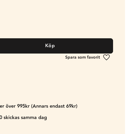
Köp
Lägg till i fa
der över 995kr (Annars endast 69kr)
00 skickas samma dag