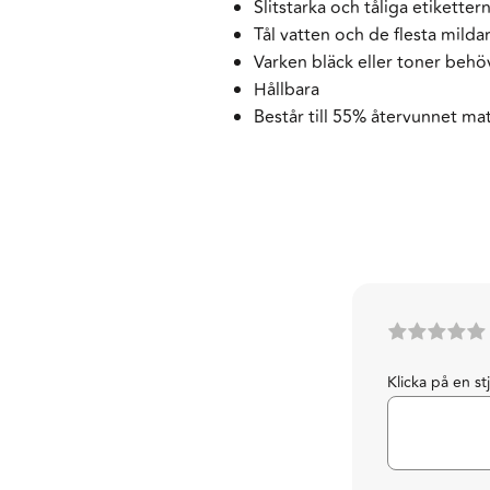
Slitstarka och tåliga etikett
Tål vatten och de flesta mild
Varken bläck eller toner behö
Hållbara
Består till 55% återvunnet mat
Klicka på en st