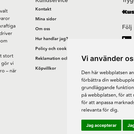
Kundservice
Tryg
Kontakt
valt
varor
Mina sidor
kraftiga
Följ
Om oss
driver
Hur handlar jag?
 som
h
Policy och cookies
t stort
Vi använder os
Reklamation och retur
 gör vi
Köpvillkor
ro – när
Den här webbplatsen anv
förbättra din webbupple
grundläggande funktion
på webbplatsen
,
för att
för att anpassa marknad
relevanta för dig
.
Jag accepterar
Jag