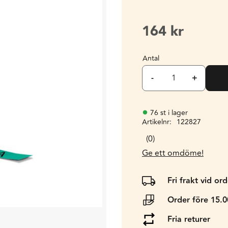
164
kr
Antal
-
+
76 st i lager
Artikelnr
122827
0
Ge ett omdöme!
Fri frakt vid or
Order före 15.
Fria returer