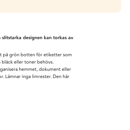
slitstarka designen kan torkas av
 på grön botten för etiketter som
 bläck eller toner behövs.
 organisera hemmet, dokument eller
or. Lämnar inga limrester. Den här