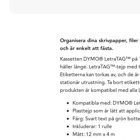
Organisera dina skrivpapper, file
och är enkelt att fästa.
Kassetten DYMO® LetraTAG™ på 12 m
håller länge. LetraTAG™-tejp med te
Etiketterna kan torkas av, och de ä
stationär utrustning. Ta bort etiket
produkten är kompatibel med alla
Kompatibla med: DYMO® Let
Plasttejp som är lätt att appli
Färg: Svart text på grön bott
Inkluderar: 1 rulle
Mått: 12 mm x 4 m