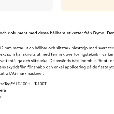
r och dokument med dessa hållbara etiketter från Dymo. Den 
m matar ut en hållbar och slitstark plasttejp med svart text
xt som har skrivits ut med termisk överföringsteknik – varken
r vattentåliga och slitstarka. De används bäst inomhus för att
tens skyddsfilm för snabb och enkel applicering på de flesta yt
 LetraTAG-märkmaskiner.
raTag™ LT-100H, LT-100T
cera
en