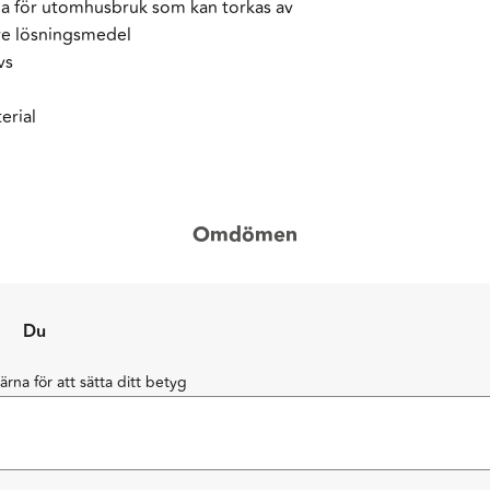
erna för utomhusbruk som kan torkas av
are lösningsmedel
vs
erial
Omdömen
Du
järna för att sätta ditt betyg