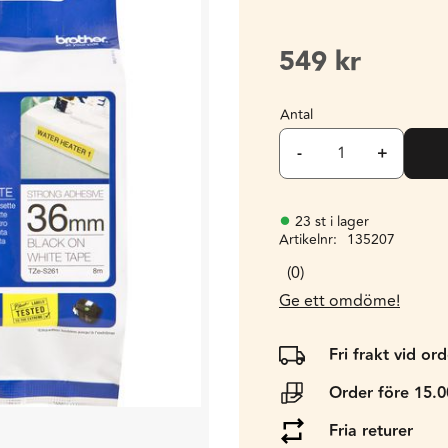
549
kr
Antal
-
+
23 st i lager
Artikelnr
135207
0
Ge ett omdöme!
Fri frakt vid or
Order före 15.
Fria returer