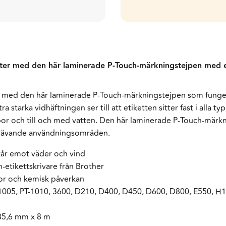
fter med den här laminerade P-Touch-märkningstejpen med ex
 med den här laminerade P-Touch-märkningstejpen som funger
a starka vidhäftningen ser till att etiketten sitter fast i alla t
por och till och med vatten. Den här laminerade P-Touch-märkn
 krävande användningsområden.
står emot väder och vind
etikettskrivare från Brother
por och kemisk påverkan
005, PT-1010, 3600, D210, D400, D450, D600, D800, E550, H1
35,6 mm x 8 m