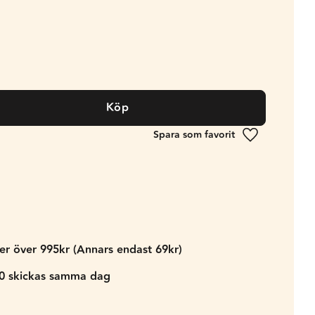
Köp
Lägg till i fa
der över 995kr (Annars endast 69kr)
00 skickas samma dag