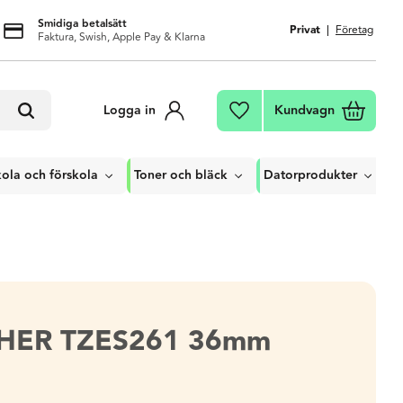
Smidiga betalsätt
Privat
Företag
Faktura, Swish, Apple Pay & Klarna
Kundvagn
Logga in
Favoriter
ola och förskola
Toner och bläck
Datorprodukter
THER TZES261 36mm