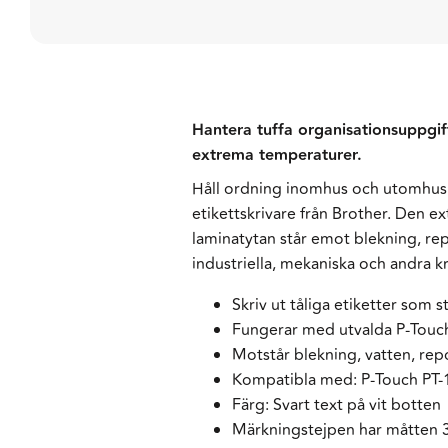
Hantera tuffa organisationsuppgi
extrema temperaturer.
Håll ordning inomhus och utomhus
etikettskrivare från Brother. Den extr
laminatytan står emot blekning, re
industriella, mekaniska och andra
Skriv ut tåliga etiketter som 
Fungerar med utvalda P-Touch-
Motstår blekning, vatten, re
Kompatibla med: P-Touch PT-1
Färg: Svart text på vit botten
Märkningstejpen har måtten 