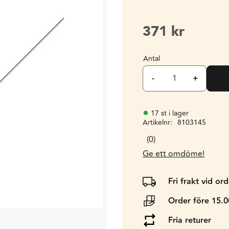
371
kr
Antal
-
+
17 st i lager
Artikelnr
8103145
0
Ge ett omdöme!
Fri frakt vid or
Order före 15.
Fria returer