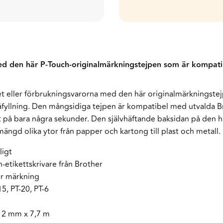
med den här P-Touch-originalmärkningstejpen som är kompati
ret eller förbrukningsvarorna med den här originalmärkningst
 påfyllning. Den mångsidiga tejpen är kompatibel med utvalda B
ett på bara några sekunder. Den självhäftande baksidan på den 
mängd olika ytor från papper och kartong till plast och metall.
ligt
etikettskrivare från Brother
er märkning
5, PT-20, PT-6
12 mm x 7,7 m