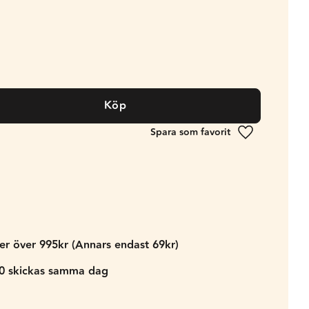
Köp
Lägg till i fa
der över 995kr (Annars endast 69kr)
00 skickas samma dag