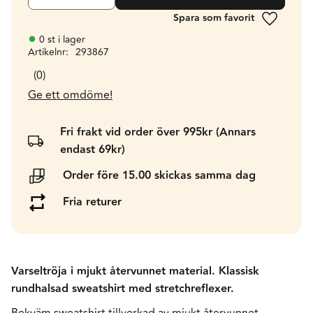
Lägg till 
0 st i lager
Artikelnr
293867
0
Ge ett omdöme!
Fri frakt vid order över 995kr (Annars
endast 69kr)
Order före 15.00 skickas samma dag
Fria returer
Varseltröja i mjukt återvunnet material. Klassisk
rundhalsad sweatshirt med stretchreflexer.
Bekväm sweatshirt tillverkad av mjukt återvunnet