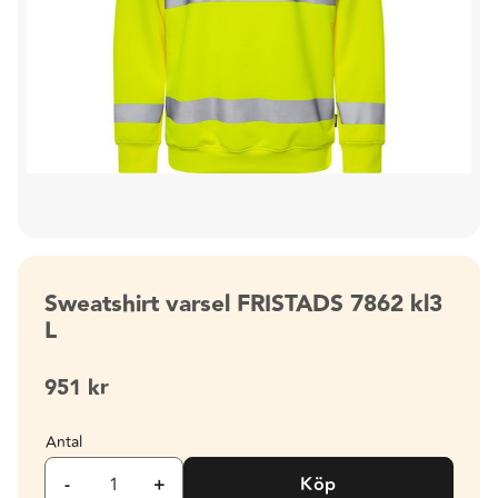
Sweatshirt varsel FRISTADS 7862 kl3
L
951
kr
Antal
-
+
Köp