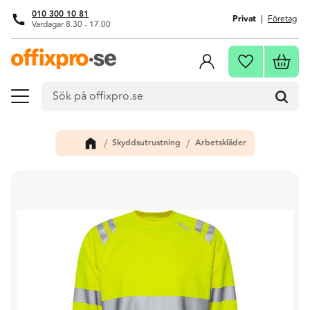
010 300 10 81
Privat
Företag
Vardagar 8.30 - 17.00
Meny
Kundva
Favoriter
Skyddsutrustning
Arbetskläder