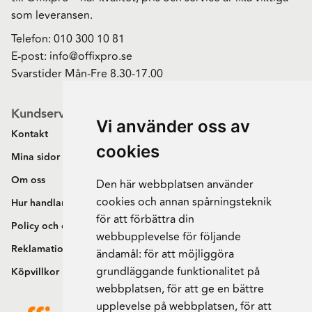
som leveransen.
Telefon:
010 300 10 81
E-post:
info@offixpro.se
Svarstider Mån-Fre 8.30-17.00
Kundservice
Vi använder oss av
Kontakt
cookies
Mina sidor
Om oss
Den här webbplatsen använder
cookies och annan spårningsteknik
Hur handlar jag?
för att förbättra din
Policy och cookies
webbupplevelse för följande
Reklamation och retur
ändamål:
för att möjliggöra
grundläggande funktionalitet på
Köpvillkor
webbplatsen
,
för att ge en bättre
upplevelse på webbplatsen
,
för att