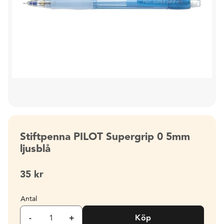
Stiftpenna PILOT Supergrip 0 5mm
ljusblå
35
kr
Antal
-
+
Köp