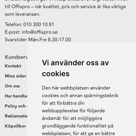
till Offixpro – när kvalitet, pris och service är lika viktiga
som leveransen.
Telefon:
010 300 10 81
E-post:
info@offixpro.se
Svarstider Mån-Fre 8.30-17.00
Kundservice
Vi använder oss av
Kontakt
cookies
Mina sidor
Om oss
Den här webbplatsen använder
cookies och annan spårningsteknik
Hur handlar jag?
för att förbättra din
Policy och cookies
webbupplevelse för följande
Reklamation och retur
ändamål:
för att möjliggöra
grundläggande funktionalitet på
Köpvillkor
webbplatsen
,
för att ge en bättre