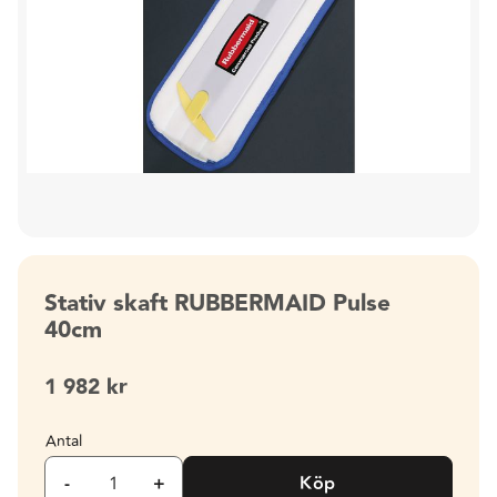
Stativ skaft RUBBERMAID Pulse
40cm
1 982
kr
Antal
-
+
Köp