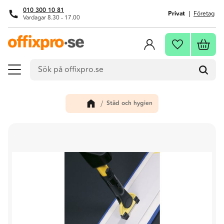
010 300 10 81
Privat
Företag
Vardagar 8.30 - 17.00
Meny
Kundva
Favoriter
Städ och hygien