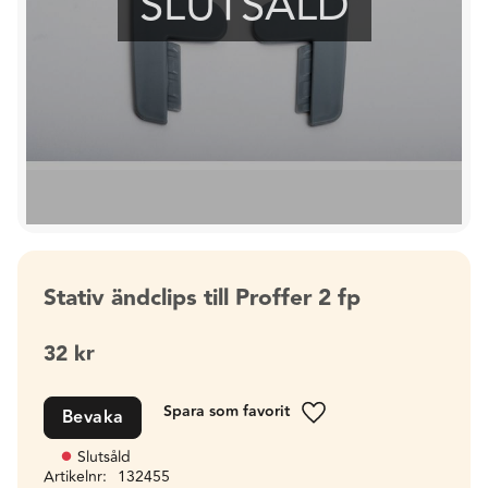
SLUTSÅLD
Stativ ändclips till Proffer 2 fp
32
kr
Bevaka
Lägg till i favoriter
Slutsåld
Artikelnr
132455