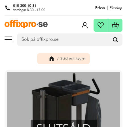
010 300 10 81
Privat
Företag
Vardagar 8.30 - 17.00
Meny
Kundva
Favoriter
Städ och hygien