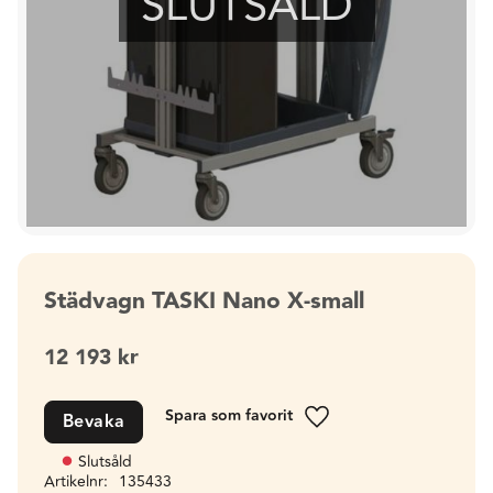
SLUTSÅLD
Städvagn TASKI Nano X-small
12 193
kr
Bevaka
Lägg till i favoriter
Slutsåld
Artikelnr
135433