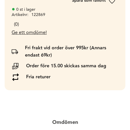
Lägg till 
0 st i lager
Artikelnr
122869
0
Ge ett omdöme!
Fri frakt vid order över 995kr (Annars
endast 69kr)
Order före 15.00 skickas samma dag
Fria returer
Omdömen