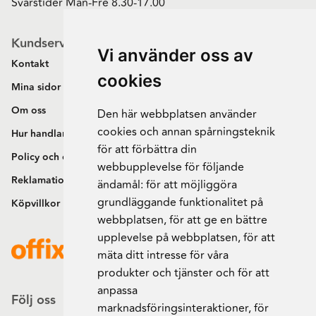
Svarstider Mån-Fre 8.30-17.00
Kundservice
Vi använder oss av
Kontakt
cookies
Mina sidor
Om oss
Den här webbplatsen använder
cookies och annan spårningsteknik
Hur handlar jag?
för att förbättra din
Policy och cookies
webbupplevelse för följande
Reklamation och retur
ändamål:
för att möjliggöra
grundläggande funktionalitet på
Köpvillkor
webbplatsen
,
för att ge en bättre
upplevelse på webbplatsen
,
för att
mäta ditt intresse för våra
produkter och tjänster och för att
anpassa
Följ oss
marknadsföringsinteraktioner
,
för