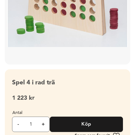
Spel 4 i rad trä
1 223
kr
Antal
-
+
Köp