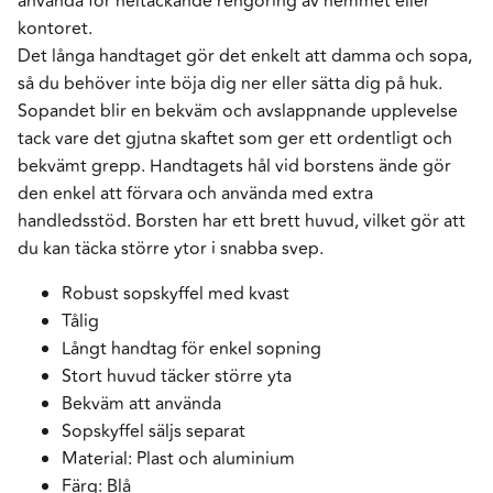
använda för heltäckande rengöring av hemmet eller
kontoret.
Det långa handtaget gör det enkelt att damma och sopa,
så du behöver inte böja dig ner eller sätta dig på huk.
Sopandet blir en bekväm och avslappnande upplevelse
tack vare det gjutna skaftet som ger ett ordentligt och
bekvämt grepp. Handtagets hål vid borstens ände gör
den enkel att förvara och använda med extra
handledsstöd. Borsten har ett brett huvud, vilket gör att
du kan täcka större ytor i snabba svep.
Robust sopskyffel med kvast
Tålig
Långt handtag för enkel sopning
Stort huvud täcker större yta
Bekväm att använda
Sopskyffel säljs separat
Material: Plast och aluminium
Färg: Blå