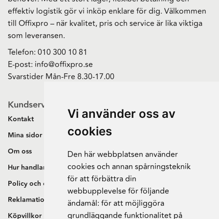
effektiv logistik gör vi inköp enklare för dig. Välkommen
till Offixpro – när kvalitet, pris och service är lika viktiga
som leveransen.
Telefon:
010 300 10 81
E-post:
info@offixpro.se
Svarstider Mån-Fre 8.30-17.00
Kundservice
Vi använder oss av
Kontakt
cookies
Mina sidor
Om oss
Den här webbplatsen använder
cookies och annan spårningsteknik
Hur handlar jag?
för att förbättra din
Policy och cookies
webbupplevelse för följande
Reklamation och retur
ändamål:
för att möjliggöra
grundläggande funktionalitet på
Köpvillkor