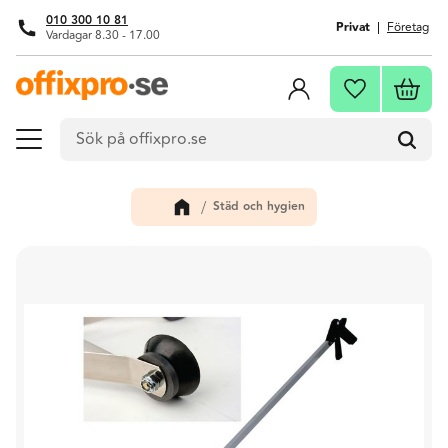
010 300 10 81
Privat
Företag
Vardagar 8.30 - 17.00
Meny
Kundva
Favoriter
Städ och hygien