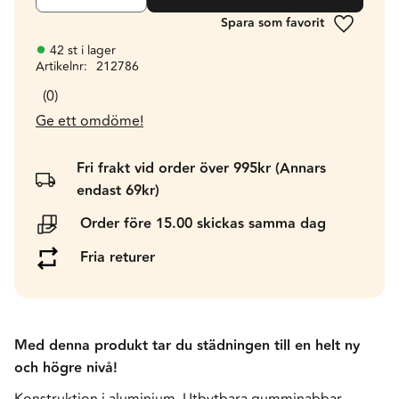
Lägg till 
42 st i lager
Artikelnr
212786
0
Ge ett omdöme!
Fri frakt vid order över 995kr (Annars
endast 69kr)
Order före 15.00 skickas samma dag
Fria returer
Med denna produkt tar du städningen till en helt ny
och högre nivå!
Konstruktion i aluminium. Utbytbara gumminabbar.