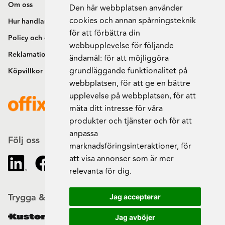
Om oss
Den här webbplatsen använder
cookies och annan spårningsteknik
Hur handlar jag?
för att förbättra din
Policy och cookies
webbupplevelse för följande
Reklamation och retur
ändamål:
för att möjliggöra
grundläggande funktionalitet på
Köpvillkor
webbplatsen
,
för att ge en bättre
upplevelse på webbplatsen
,
för att
mäta ditt intresse för våra
produkter och tjänster och för att
anpassa
Följ oss
marknadsföringsinteraktioner
,
för
att visa annonser som är mer
relevanta för dig
.
Trygga & säkra beställningar
Jag accepterar
Jag avböjer