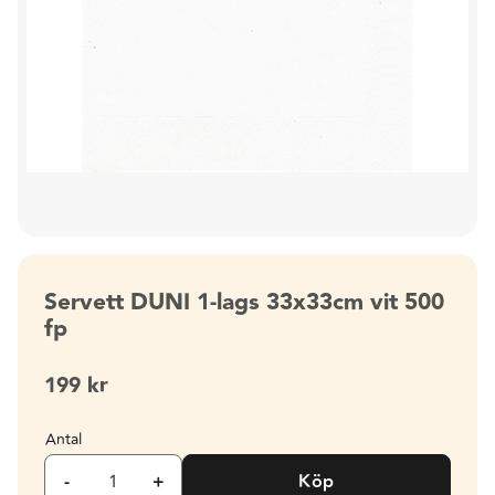
Servett DUNI 1-lags 33x33cm vit 500
fp
199
kr
Antal
-
+
Köp