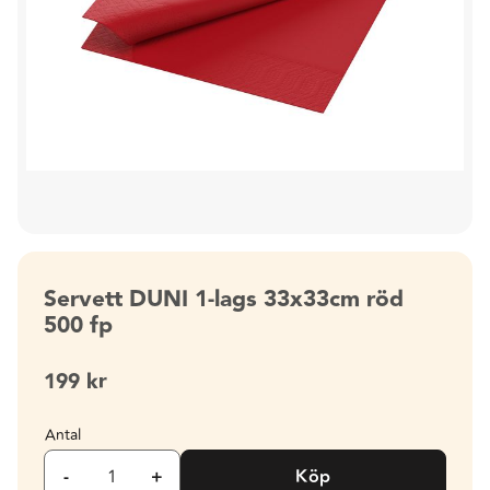
Servett DUNI 1-lags 33x33cm röd
500 fp
199
kr
Antal
-
+
Köp