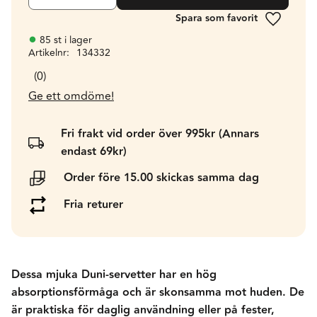
Lägg till 
85 st i lager
Artikelnr
134332
0
Ge ett omdöme!
Fri frakt vid order över 995kr (Annars
endast 69kr)
Order före 15.00 skickas samma dag
Fria returer
Dessa mjuka Duni-servetter har en hög
absorptionsförmåga och är skonsamma mot huden. De
är praktiska för daglig användning eller på fester,