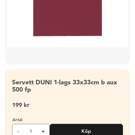
Servett DUNI 1-lags 33x33cm b aux
500 fp
199
kr
Antal
-
+
Köp