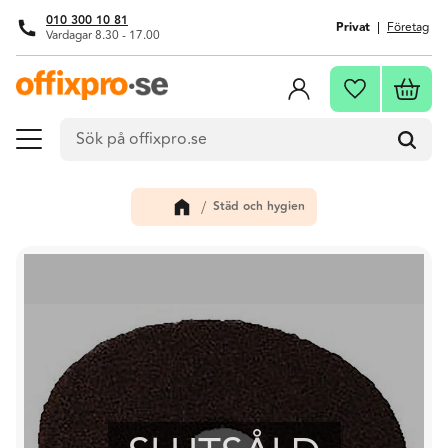
010 300 10 81
Privat
Företag
Vardagar 8.30 - 17.00
Meny
Kundva
Favoriter
Städ och hygien