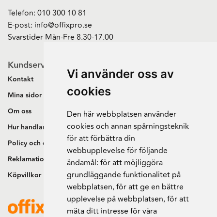
Telefon:
010 300 10 81
E-post:
info@offixpro.se
Svarstider Mån-Fre 8.30-17.00
Kundservice
Vi använder oss av
Kontakt
cookies
Mina sidor
Om oss
Den här webbplatsen använder
cookies och annan spårningsteknik
Hur handlar jag?
för att förbättra din
Policy och cookies
webbupplevelse för följande
Reklamation och retur
ändamål:
för att möjliggöra
grundläggande funktionalitet på
Köpvillkor
webbplatsen
,
för att ge en bättre
upplevelse på webbplatsen
,
för att
mäta ditt intresse för våra