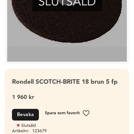
SLUTSÅLD
Rondell SCOTCH-BRITE 18 brun 5 fp
1 960
kr
Bevaka
Lägg till i favoriter
Slutsåld
Artikelnr
123679