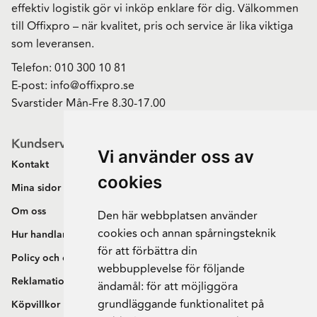
effektiv logistik gör vi inköp enklare för dig. Välkommen
till Offixpro – när kvalitet, pris och service är lika viktiga
som leveransen.
Telefon:
010 300 10 81
E-post:
info@offixpro.se
Svarstider Mån-Fre 8.30-17.00
Kundservice
Vi använder oss av
Kontakt
cookies
Mina sidor
Om oss
Den här webbplatsen använder
cookies och annan spårningsteknik
Hur handlar jag?
för att förbättra din
Policy och cookies
webbupplevelse för följande
Reklamation och retur
ändamål:
för att möjliggöra
grundläggande funktionalitet på
Köpvillkor