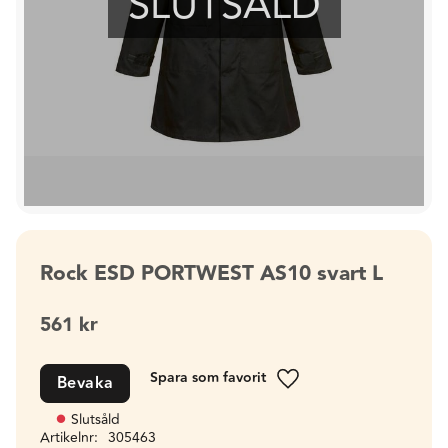
SLUTSÅLD
Rock ESD PORTWEST AS10 svart L
561
kr
Bevaka
Lägg till i favoriter
Slutsåld
Artikelnr
305463