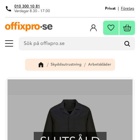
010 300 10 81
Privat
Företag
Vardagar 8.30 - 17.00
Meny
Kundva
Favoriter
Skyddsutrustning
Arbetskläder