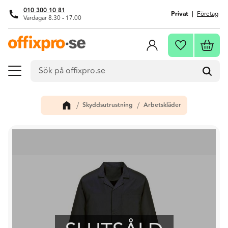
010 300 10 81
Privat
Företag
Vardagar 8.30 - 17.00
Meny
Kundva
Favoriter
Skyddsutrustning
Arbetskläder