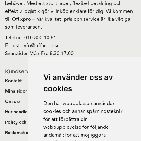
behöver. Med ett stort lager, flexibel betalning och
effektiv logistik gör vi inköp enklare för dig. Välkommen
till Offixpro – när kvalitet, pris och service är lika viktiga
som leveransen.
Telefon:
010 300 10 81
E-post:
info@offixpro.se
Svarstider Mån-Fre 8.30-17.00
Kundservice
Vi använder oss av
Kontakt
cookies
Mina sidor
Om oss
Den här webbplatsen använder
cookies och annan spårningsteknik
Hur handlar jag?
för att förbättra din
Policy och cookies
webbupplevelse för följande
Reklamation och retur
ändamål:
för att möjliggöra