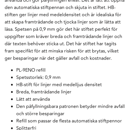
använda och gör påfyllningen enkel. Det är lätt att öppna
den automatiska stiftpennan och skjuta in stiftet. HB-
stiften ger linjer med medeldensitet och är idealiska för
att skapa framträdande och tjocka linjer som är lätta att
läsa. Spetsen på 0,9 mm gör det här stiftet perfekt för
uppgifter som kräver breda och framträdande linjer och
där texten behöver sticka ut. Det här stiftet har tagits
fram specifikt för att minska risken för att brytas, vilket
ger besparingar när det gäller avfall och kostnader.
PL-9ENO refill
Spetsstorlek: 0,9 mm
HB-stift för linjer med medelljus densitet
Breda, framträdande linjer
Lätt att använda
Den påfyllningsbara patronen betyder mindre avfall
och större besparingar
Refill som passar de flesta automatiska stiftpennor
Splitterfri