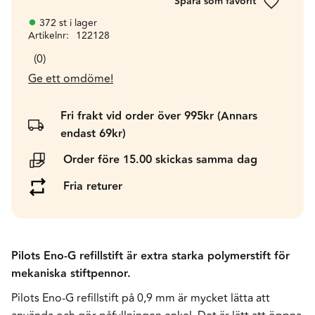
Lägg till 
372 st i lager
Artikelnr
122128
0
Ge ett omdöme!
Fri frakt vid order över 995kr (Annars
endast 69kr)
Order före 15.00 skickas samma dag
Fria returer
Pilots Eno-G refillstift är extra starka polymerstift för
mekaniska stiftpennor.
Pilots Eno-G refillstift på 0,9 mm är mycket lätta att