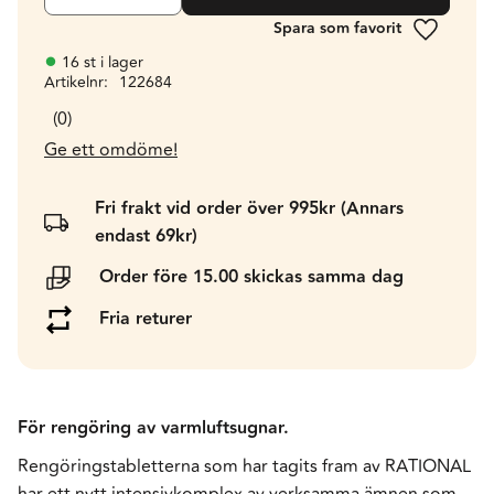
Lägg till 
16 st i lager
Artikelnr
122684
0
Ge ett omdöme!
Fri frakt vid order över 995kr (Annars
endast 69kr)
Order före 15.00 skickas samma dag
Fria returer
För rengöring av varmluftsugnar.
Rengöringstabletterna som har tagits fram av RATIONAL
har ett nytt intensivkomplex av verksamma ämnen som