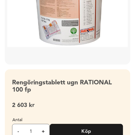
Rengöringstablett ugn RATIONAL
100 fp
2 603
kr
Antal
-
+
Köp