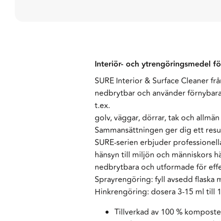
Interiör- och ytrengöringsmedel f
SURE Interior & Surface Cleaner frå
nedbrytbar och använder förnybara 
t.ex.
golv, väggar, dörrar, tak och allmän 
Sammansättningen ger dig ett resul
SURE-serien erbjuder professionella
hänsyn till miljön och människors h
nedbrytbara och utformade för effek
Sprayrengöring: fyll avsedd flaska m
Hinkrengöring: dosera 3-15 ml till 1 
Tillverkad av 100 % komposte