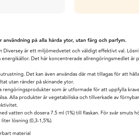
ör användning på alla hårda ytor, utan färg och parfym.
n Diversey är ett miljömedvetet och väldigt effektivt val. Lös
energikällor. Det här koncentrerade allrengöringsmedlet är pe
utrustning. Det kan även användas där mat tillagas för att hålla 
tat utan ränder på skinande ytor.
 rengöringsprodukter som är utformade för att uppfylla kraven
älsa. Alla produkter är vegetabiliska och tillverkade av förnyb
tivitet.
ed vatten och dosera 7.5 ml (1%) till flaskan. För svår smuts höj
liter lösning (0,3-1,5%).
rbart material