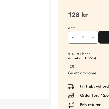
128
kr
Antal
-
+
41 st i lager
Artikelnr
132954
0
Ge ett omdöme!
Fri frakt vid or
Order före 15.
Fria returer