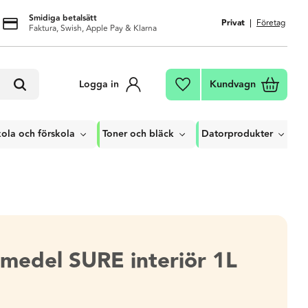
Smidiga betalsätt
Privat
Företag
Faktura, Swish, Apple Pay & Klarna
Kundvagn
Logga in
Favoriter
ola och förskola
Toner och bläck
Datorprodukter
medel SURE interiör 1L