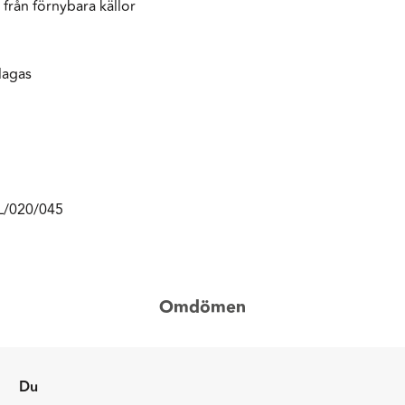
från förnybara källor
lagas
L/020/045
Omdömen
Du