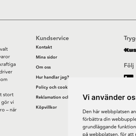
Kundservice
Tryg
Kontakt
valt
varor
Mina sidor
kraftiga
Följ
Om oss
driver
Hur handlar jag?
 som
h
Policy och cookies
t stort
Vi använder os
Reklamation och retur
 gör vi
Köpvillkor
ro – när
Den här webbplatsen anv
förbättra din webbupple
grundläggande funktion
på webbplatsen
,
för att