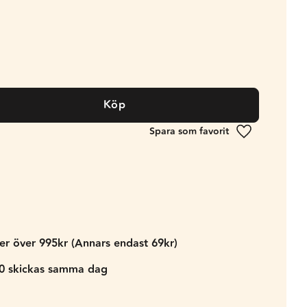
Köp
Lägg till i fa
der över 995kr (Annars endast 69kr)
00 skickas samma dag