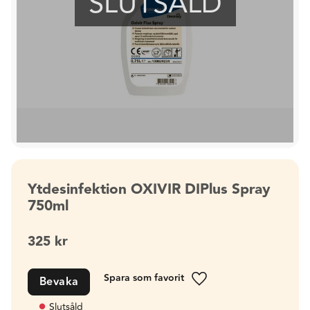
SLUTSÅLD
Ytdesinfektion OXIVIR DIPlus Spray
750ml
325
kr
Bevaka
Lägg till i favoriter
Slutsåld