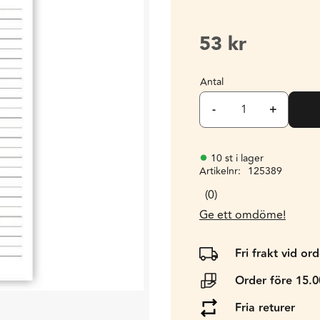
53
kr
Antal
-
+
10 st i lager
Artikelnr
125389
0
Ge ett omdöme!
Fri frakt vid or
Order före 15.
Fria returer