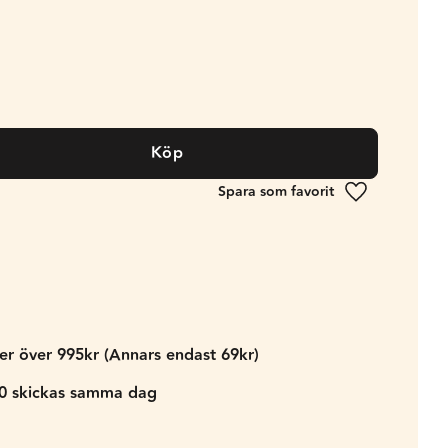
Köp
Lägg till i fa
der över 995kr (Annars endast 69kr)
00 skickas samma dag