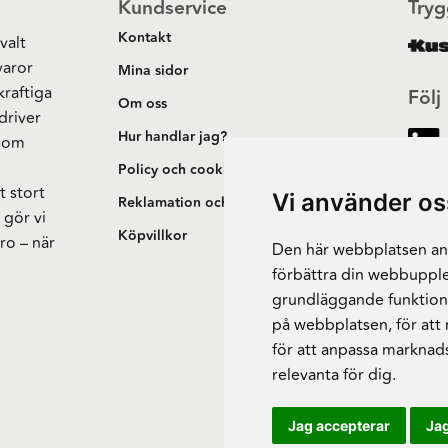
Kundservice
Tryg
Kontakt
valt
varor
Mina sidor
kraftiga
Följ
Om oss
driver
Hur handlar jag?
 som
h
Policy och cookies
t stort
Vi använder os
Reklamation och retur
 gör vi
Köpvillkor
ro – när
Den här webbplatsen anv
förbättra din webbupple
grundläggande funktion
på webbplatsen
,
för att
för att anpassa marknad
relevanta för dig
.
Jag accepterar
Jag