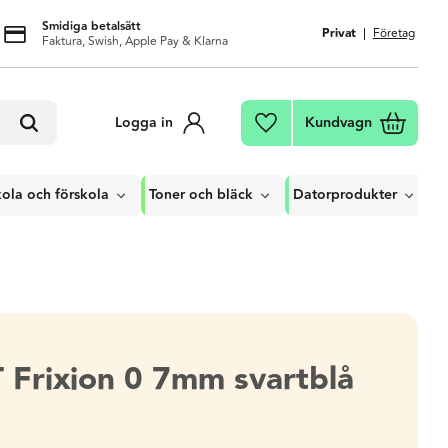
Smidiga betalsätt
Privat
Företag
Faktura, Swish, Apple Pay & Klarna
Kundvagn
Logga in
Favoriter
ola och förskola
Toner och bläck
Datorprodukter
T Frixion 0 7mm svartblå