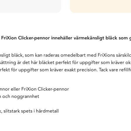
ch FriXion Clicker-pennor innehåller värmekänsligt bläck som 
nsligt bläck, som kan raderas omedelbart med FriXions särskil
tning är det här bläcket perfekt för uppgifter som kräver okl
ekt för uppgifter som kräver exakt precision. Tack vare refil
ennor eller FriXion Clicker-pennor
on och noggrannhet
 slitstark spets i hårdmetall