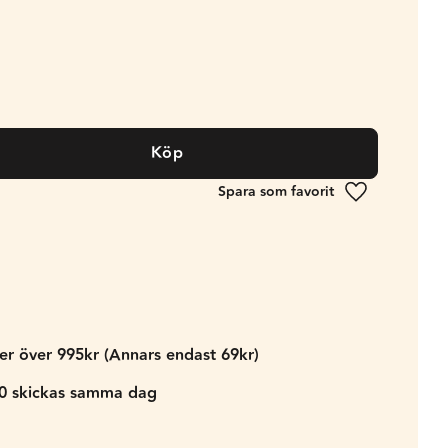
Köp
Lägg till i fa
der över 995kr (Annars endast 69kr)
00 skickas samma dag