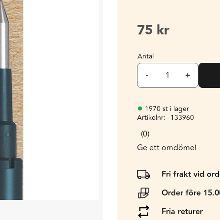
75
kr
Antal
-
+
1970 st i lager
Artikelnr
133960
0
Ge ett omdöme!
Fri frakt vid or
Order före 15.
Fria returer