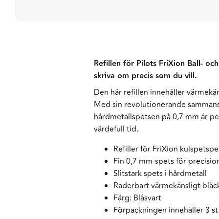
Refillen för Pilots FriXion Ball- o
skriva om precis som du vill.
Den här refillen innehåller värmekä
Med sin revolutionerande sammansät
hårdmetallspetsen på 0,7 mm är perf
värdefull tid.
Refiller för FriXion kulspetsp
Fin 0,7 mm-spets för precisi
Slitstark spets i hårdmetall
Raderbart värmekänsligt bläck,
Färg: Blåsvart
Förpackningen innehåller 3 st