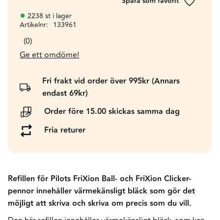
Lägg till 
2238 st i lager
Artikelnr
133961
0
Ge ett omdöme!
Fri frakt vid order över 995kr (Annars
endast 69kr)
Order före 15.00 skickas samma dag
Fria returer
Refillen för Pilots FriXion Ball- och FriXion Clicker-
pennor innehåller värmekänsligt bläck som gör det
möjligt att skriva och skriva om precis som du vill.