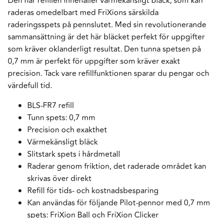
Den här refillen innehåller värmekänsligt bläck, som kan
raderas omedelbart med FriXions särskilda
raderingsspets på pennslutet. Med sin revolutionerande
sammansättning är det här bläcket perfekt för uppgifter
som kräver oklanderligt resultat. Den tunna spetsen på
0,7 mm är perfekt för uppgifter som kräver exakt
precision. Tack vare refillfunktionen sparar du pengar och
värdefull tid.
BLS-FR7 refill
Tunn spets: 0,7 mm
Precision och exakthet
Värmekänsligt bläck
Slitstark spets i hårdmetall
Raderar genom friktion, det raderade området kan
skrivas över direkt
Refill för tids- och kostnadsbesparing
Kan användas för följande Pilot-pennor med 0,7 mm
spets: FriXion Ball och FriXion Clicker