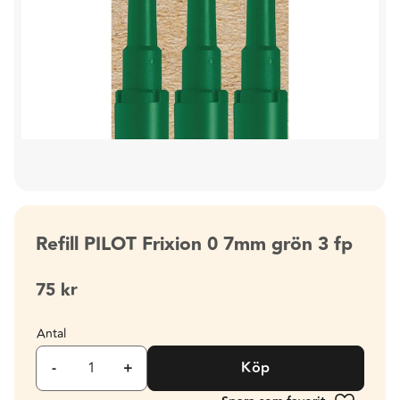
Refill PILOT Frixion 0 7mm grön 3 fp
75
kr
Antal
-
+
Köp