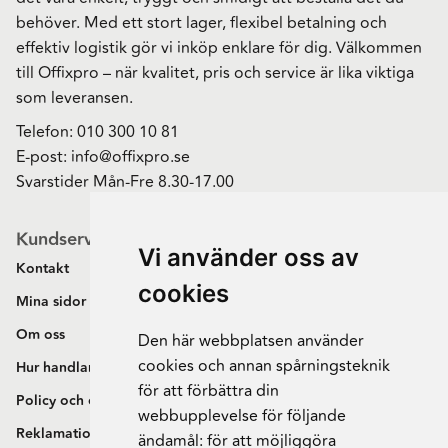
behöver. Med ett stort lager, flexibel betalning och
effektiv logistik gör vi inköp enklare för dig. Välkommen
till Offixpro – när kvalitet, pris och service är lika viktiga
som leveransen.
Telefon:
010 300 10 81
E-post:
info@offixpro.se
Svarstider Mån-Fre 8.30-17.00
Kundservice
Vi använder oss av
Kontakt
cookies
Mina sidor
Om oss
Den här webbplatsen använder
cookies och annan spårningsteknik
Hur handlar jag?
för att förbättra din
Policy och cookies
webbupplevelse för följande
Reklamation och retur
ändamål:
för att möjliggöra