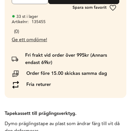
Lägg till 
33 st i lager
Artikelnr
135455
0
Ge ett omdöme!
Fri frakt vid order över 995kr (Annars
endast 69kr)
Order före 15.00 skickas samma dag
Fria returer
Tapekassett till präglingsverktyg.
Dymo präglingstape av plast som ändrar färg till vit då
den deformeras.