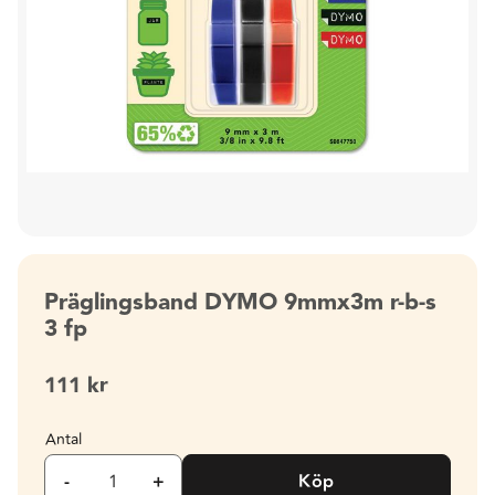
Präglingsband DYMO 9mmx3m r-b-s
3 fp
111
kr
Antal
-
+
Köp