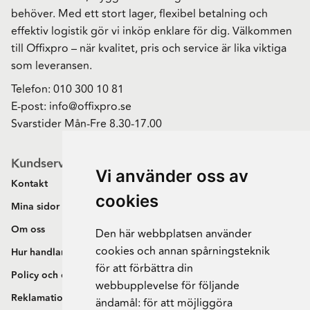
behöver. Med ett stort lager, flexibel betalning och
effektiv logistik gör vi inköp enklare för dig. Välkommen
till Offixpro – när kvalitet, pris och service är lika viktiga
som leveransen.
Telefon:
010 300 10 81
E-post:
info@offixpro.se
Svarstider Mån-Fre 8.30-17.00
Kundservice
Vi använder oss av
Kontakt
cookies
Mina sidor
Om oss
Den här webbplatsen använder
cookies och annan spårningsteknik
Hur handlar jag?
för att förbättra din
Policy och cookies
webbupplevelse för följande
Reklamation och retur
ändamål:
för att möjliggöra