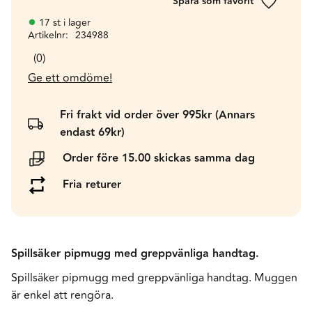
Lägg till 
17 st i lager
Artikelnr
234988
0
Ge ett omdöme!
Fri frakt vid order över 995kr (Annars
endast 69kr)
Order före 15.00 skickas samma dag
Fria returer
Spillsäker pipmugg med greppvänliga handtag.
Spillsäker pipmugg med greppvänliga handtag. Muggen
är enkel att rengöra.