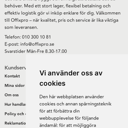
behöver. Med ett stort lager, flexibel betalning och
effektiv logistik gör vi inköp enklare för dig. Välkommen
till Offixpro – när kvalitet, pris och service är lika viktiga
som leveransen.
Telefon:
010 300 10 81
E-post:
info@offixpro.se
Svarstider Mån-Fre 8.30-17.00
Kundservice
Vi använder oss av
Kontakt
cookies
Mina sidor
Om oss
Den här webbplatsen använder
cookies och annan spårningsteknik
Hur handlar jag?
för att förbättra din
Policy och cookies
webbupplevelse för följande
Reklamation och retur
ändamål:
för att möjliggöra