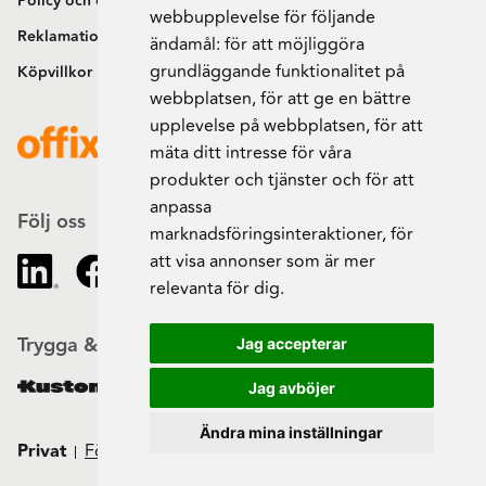
Policy och cookies
webbupplevelse för följande
Reklamation och retur
ändamål:
för att möjliggöra
grundläggande funktionalitet på
Köpvillkor
webbplatsen
,
för att ge en bättre
upplevelse på webbplatsen
,
för att
mäta ditt intresse för våra
produkter och tjänster och för att
anpassa
Följ oss
marknadsföringsinteraktioner
,
för
att visa annonser som är mer
relevanta för dig
.
Trygga & säkra beställningar
Jag accepterar
Jag avböjer
Ändra mina inställningar
Privat
Företag