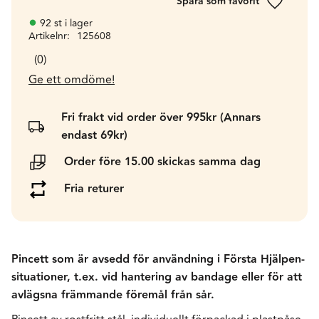
Lägg till 
92 st i lager
Artikelnr
125608
0
Ge ett omdöme!
Fri frakt vid order över 995kr (Annars
endast 69kr)
Order före 15.00 skickas samma dag
Fria returer
Pincett som är avsedd för användning i Första Hjälpen-
situationer, t.ex. vid hantering av bandage eller för att
avlägsna främmande föremål från sår.