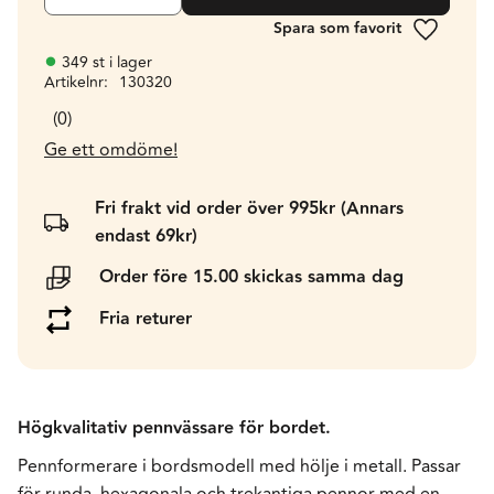
Lägg till 
349 st i lager
Artikelnr
130320
0
Ge ett omdöme!
Fri frakt vid order över 995kr (Annars
endast 69kr)
Order före 15.00 skickas samma dag
Fria returer
Högkvalitativ pennvässare för bordet.
Pennformerare i bordsmodell med hölje i metall. Passar
för runda, hexagonala och trekantiga pennor med en