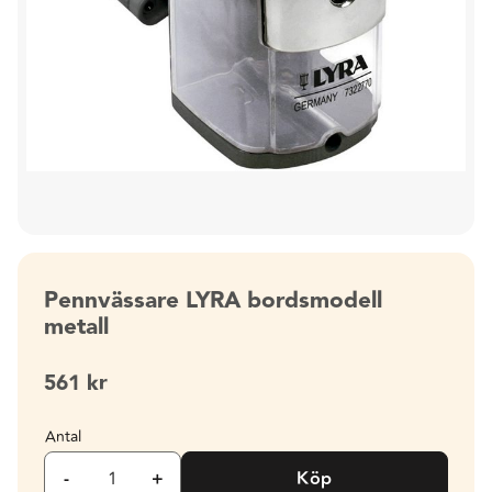
Pennvässare LYRA bordsmodell
metall
561
kr
Antal
-
+
Köp