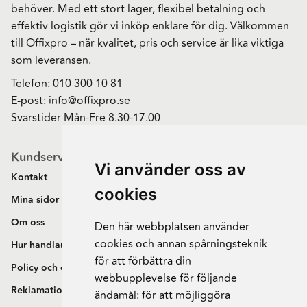
behöver. Med ett stort lager, flexibel betalning och
effektiv logistik gör vi inköp enklare för dig. Välkommen
till Offixpro – när kvalitet, pris och service är lika viktiga
som leveransen.
Telefon:
010 300 10 81
E-post:
info@offixpro.se
Svarstider Mån-Fre 8.30-17.00
Kundservice
Vi använder oss av
Kontakt
cookies
Mina sidor
Om oss
Den här webbplatsen använder
cookies och annan spårningsteknik
Hur handlar jag?
för att förbättra din
Policy och cookies
webbupplevelse för följande
Reklamation och retur
ändamål:
för att möjliggöra