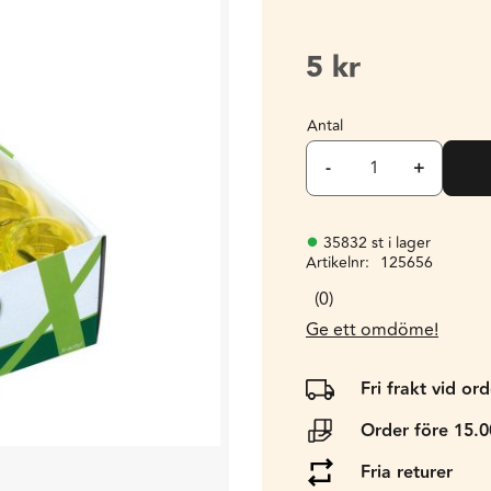
5
kr
Antal
-
+
35832 st i lager
Artikelnr
125656
0
Ge ett omdöme!
Fri frakt vid or
Order före 15.
Fria returer