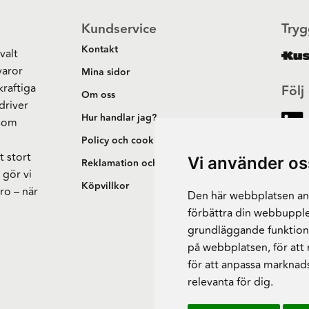
Kundservice
Tryg
Kontakt
valt
varor
Mina sidor
kraftiga
Följ
Om oss
driver
Hur handlar jag?
 som
h
Policy och cookies
t stort
Vi använder os
Reklamation och retur
 gör vi
Köpvillkor
ro – när
Den här webbplatsen anv
förbättra din webbupple
grundläggande funktion
på webbplatsen
,
för att
för att anpassa marknad
relevanta för dig
.