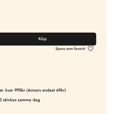
Köp
Lägg till i fa
der över 995kr (Annars endast 69kr)
00 skickas samma dag