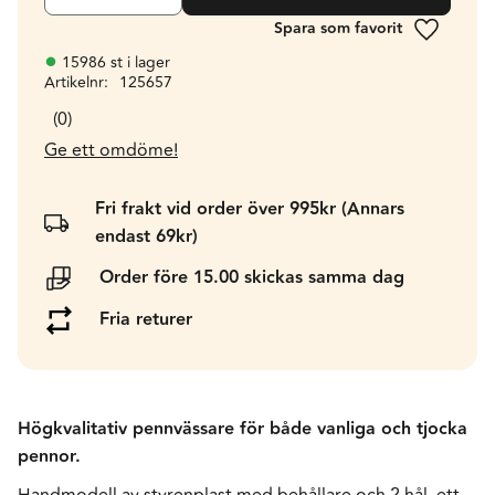
Lägg till 
15986 st i lager
Artikelnr
125657
0
Ge ett omdöme!
Fri frakt vid order över 995kr (Annars
endast 69kr)
Order före 15.00 skickas samma dag
Fria returer
Högkvalitativ pennvässare för både vanliga och tjocka
pennor.
Handmodell av styrenplast med behållare och 2 hål, ett