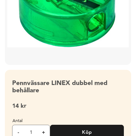
Pennvässare LINEX dubbel med
behållare
14
kr
Antal
-
+
Köp