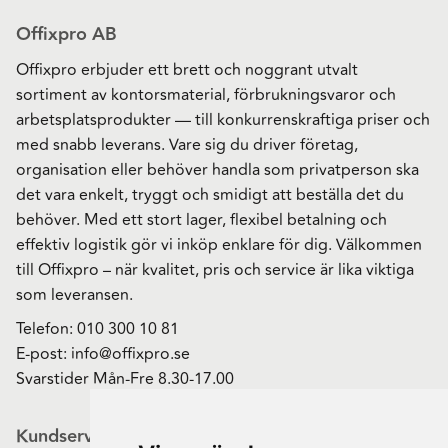
Offixpro AB
Offixpro erbjuder ett brett och noggrant utvalt
sortiment av kontorsmaterial, förbrukningsvaror och
arbetsplatsprodukter — till konkurrenskraftiga priser och
med snabb leverans. Vare sig du driver företag,
organisation eller behöver handla som privatperson ska
det vara enkelt, tryggt och smidigt att beställa det du
behöver. Med ett stort lager, flexibel betalning och
effektiv logistik gör vi inköp enklare för dig. Välkommen
till Offixpro – när kvalitet, pris och service är lika viktiga
som leveransen.
Telefon:
010 300 10 81
E-post:
info@offixpro.se
Svarstider Mån-Fre 8.30-17.00
Kundservice