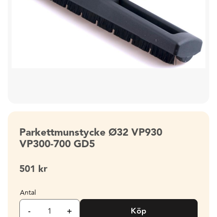
Parkettmunstycke Ø32 VP930
VP300-700 GD5
501
kr
Antal
-
+
Köp