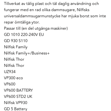
Tillverkat av tålig plast och tål daglig användning och
fungerar med en rad olika dammsugare, Nilfisks
universaldammsugarmunstycke har mjuka borst som inte
repar ömtåliga ytor.
Passar till (en del utgånga maskiner)
GD 1010 220-240V EU
GD 930 S110
Nilfisk Family
Nilfisk Family+/Business+
Nilfisk Thor
Nilfisk Thor
UZ934
VP300 eco
VP600
VP600 BATTERY
VP600 STD2 UK
Nilfisk VP930
GD 5 Battery