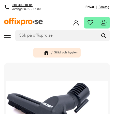
010 300 10 81
Privat
Företag
Vardagar 8.30 - 17.00
Meny
Kundva
Favoriter
Städ och hygien