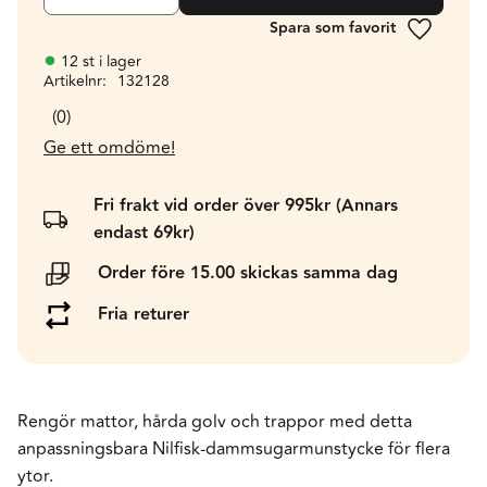
Lägg till 
12 st i lager
Artikelnr
132128
0
Ge ett omdöme!
Fri frakt vid order över 995kr (Annars
endast 69kr)
Order före 15.00 skickas samma dag
Fria returer
Rengör mattor, hårda golv och trappor med detta
anpassningsbara Nilfisk-dammsugarmunstycke för flera
ytor.